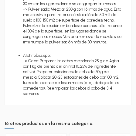
30 cm en los lugares donde se congregan las moscas.
-> Pulverizado: Mezclar 250 g con 1,6 litros de agua. Esta
mezcla sirve para tratar una instalación de 50 m2 de
suelo o 100-150 m2 de superficie de paredes/techo.
Pulverizar la solución en bandas o parches, sólo tratando
el 30% de la superficie, en los lugares donde se
congregan las moscas. Volver a remover la mezcla si se
interrumpe la pulverización más de 30 minutos.
Alphitobius spp.:
-> Cebo: Preparar los cebos mezclando 25 g de Agita
con 1 kg de pienso del animal (0,25% de ingrediente
activo). Preparar estaciones de cebo de 30 g de
mezcla. Colocar 20-25 estaciones de cebo por 100 m2,
fuera del alcance de los animales (p. ej., debajo de los
comederos). Reemplazar los cebos al cabo de 3-4
semanas.
16 otros productos en la misma categoría: