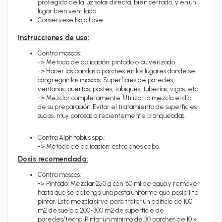
protegido de la luz solar directa, bien cerrado, y en un
lugar bien ventilado.
Consérvese bajo llave.
Instrucciones de uso:
Contra moscas:
-> Método de aplicación: pintado o pulverizado.
-> Hacer las bandas o parches en los lugares donde se
congregan las moscas: Superficies de paredes,
ventanas, puertas, postes, tabiques, tuberías, vigas, etc.
-> Mezclar completamente. Utilizar la mezcla el día
de su preparación. Evitar el tratamiento de superficies
sucias, muy porosas o recientemente blanqueadas.
Contra Alphitobius spp.:
-> Método de aplicación: estaciones cebo.
Dosis recomendada:
Contra moscas:
-> Pintado: Mezclar 250 g con 160 ml de agua y remover
hasta que se obtenga una pasta uniforme que posibilite
pintar. Esta mezcla sirve para tratar un edificio de 100
m2 de suelo o 200-300 m2 de superficie de
paredes/techo. Pintar un mínimo de 30 parches de 10 ×