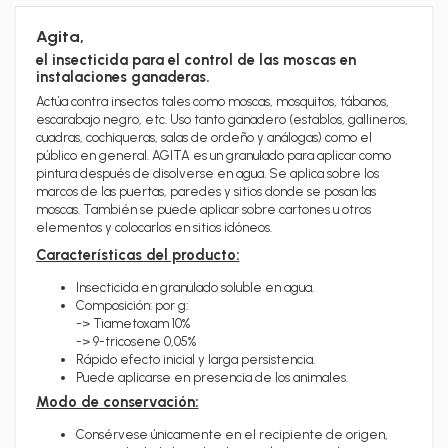
Agita,
el insecticida para el control de las moscas en
instalaciones ganaderas.
Actúa contra insectos tales como moscas, mosquitos, tábanos,
escarabajo negro, etc. Uso tanto ganadero (
establos, gallineros,
cuadras, cochiqueras, salas de ordeño y análogas) como el
público en general. AGITA es un granulado para aplicar como
pintura después de disolverse en agua. Se aplica sobre los
marcos de las puertas, paredes y sitios donde se posan las
moscas. También se puede aplicar sobre cartones u otros
elementos y colocarlos en sitios idóneos.
Características del producto:
Insecticida en granulado soluble en agua.
Composición: por g:
-> Tiametoxam 10%
-> 9-tricosene 0,05%
Rápido efecto inicial y larga persistencia.
Puede aplicarse en presencia de los animales.
Modo de conservación:
Consérvese únicamente en el recipiente de origen,