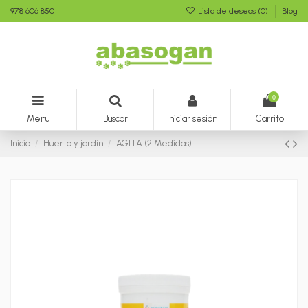
978 606 850
Lista de deseos (
0
)
Blog
0
Menu
Buscar
Iniciar sesión
Carrito
Inicio
Huerto y jardín
AGITA (2 Medidas)