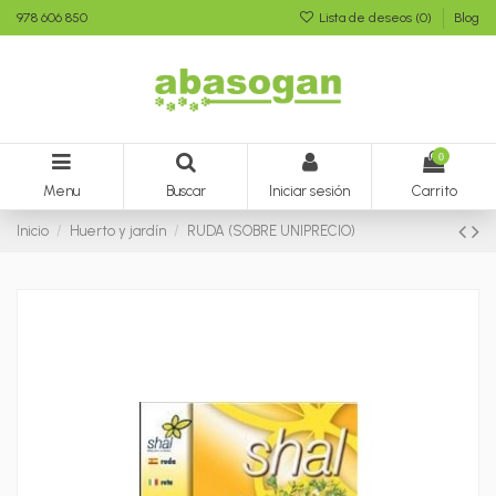
978 606 850
Lista de deseos (
0
)
Blog
0
Menu
Buscar
Iniciar sesión
Carrito
Inicio
Huerto y jardín
RUDA (SOBRE UNIPRECIO)