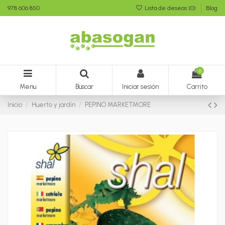
978 606 850
Lista de deseos (
0
)
Blog
0
Menu
Buscar
Iniciar sesión
Carrito
Inicio
Huerto y jardín
PEPINO MARKETMORE